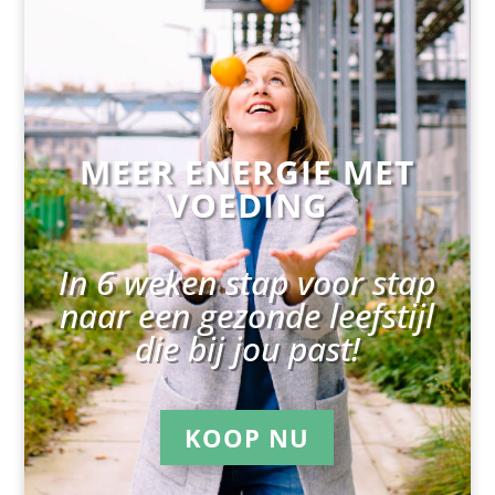
MEER ENERGIE MET
VOEDING
In 6 weken stap voor stap
naar een gezonde leefstijl
die bij jou past!
KOOP NU