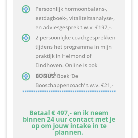
Persoonlijk hormoonbalans-,
eetdagboek-, vitaliteitsanalyse-,
en adviesgesprek t.w.v. €197,-.
2 persoonlijke coachgesprekken
tijdens het programma in mijn
praktijk in Helmond of
Eindhoven. Online is ook
mogelijk.
BONUS
: Boek ‘De
Booschappencoach’ t.w.v. €21,-
Betaal € 497,- en ik neem
binnen 24 uur contact met je
op om jouw intake in te
plannen.