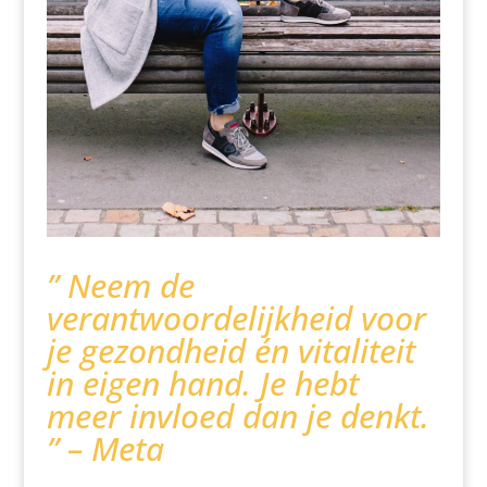
” Neem de
verantwoordelijkheid voor
je gezondheid én vitaliteit
in eigen hand. Je hebt
meer invloed dan je denkt.
” – Meta