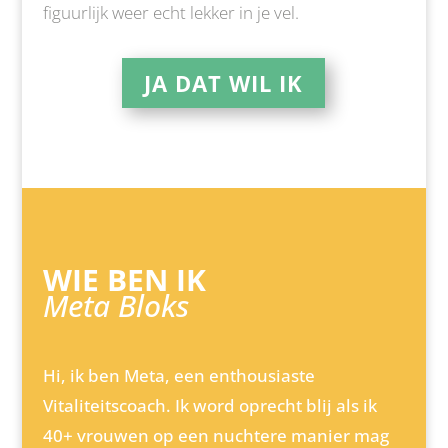
figuurlijk weer echt lekker in je vel.
JA DAT WIL IK
WIE BEN IK
Meta Bloks
Hi, ik ben Meta, een enthousiaste
Vitaliteitscoach. Ik word oprecht blij als ik
40+ vrouwen op een nuchtere manier mag