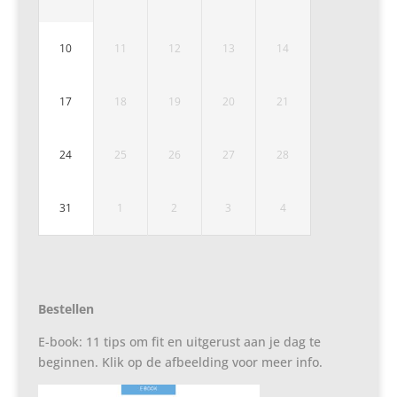
10
11
12
13
14
17
18
19
20
21
24
25
26
27
28
31
1
2
3
4
Bestellen
E-book: 11 tips om fit en uitgerust aan je dag te
beginnen. Klik op de afbeelding voor meer info.